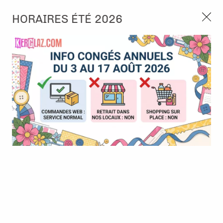
3, rue de Tasmanie 44115 Basse Goulaine
HORAIRES ÉTÉ 2026
Continuer sans accepter
PORT OFFERT À PARTIR DE 49 €
Nous autorisez-vous à utiliser vos
02 52 10 57 10
CONTACT
cookies ?
Ils nous seront utiles pour :
0
Améliorer l'interface et les fonctionnalités du site
Mesurer les campagnes marketing et proposer des
Accueil
>
Embellissement
>
Sticker et RubOn
>
Peel Off - Carterie
mises à jour sur nos produits
#507 - Argent
Gérer l'authentification et surveiller les erreurs
techniques
Certains cookies sont nécessaires à des fins techniques, ils sont donc dispensés
de consentement. D'autres, non obligatoires, peuvent être utilisés pour la
personnalisation des annonces et du contenu, la mesure des annonces et du
contenu, la connaissance de l'audience et le développement de produits, les
données de géolocalisation précises et l'identification par le balayage de l'appareil,
le stockage et/ou l'accès aux informations sur un appareil. Si vous donnez votre
consentement, celui-ci sera valable sur l’ensemble des sous-domaines de Kerglaz.
Vous disposez de la possibilité de retirer votre consentement à tout moment en
cliquant sur le widget en bas à droite de la page. Pour en savoir plus, consulter
notre politique de cookie.