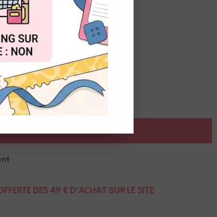
OUT
doré
AJOUTER AU PANIER
ent
FFERTE DÈS 49 € D'ACHAT SUR LE SITE