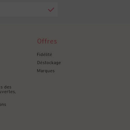
Offres
Fidélité
Déstockage
Marques
és des
uvertes,
ons