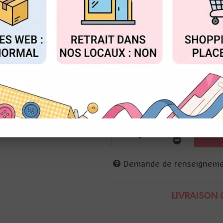
Réf. :
ST-506-G
FIGURER
ACCEPTER T
Starform
planche de stickers métallisés 
10 x 22 cm
8717116026115
Demande de renseignem
LIVRAISON O