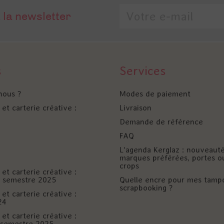
 la newsletter
s
Services
nous ?
Modes de paiement
et carterie créative :
Livraison
Demande de référence
FAQ
L'agenda Kerglaz : nouveaut
marques préférées, portes o
crops
et carterie créative :
er semestre 2025
Quelle encre pour mes tamp
scrapbooking ?
et carterie créative :
24
et carterie créative :
è semestre 2025