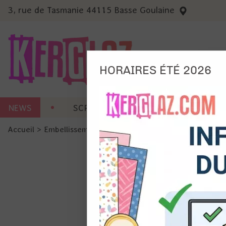
3, rue de Tasmanie 44115 Basse Goulaine
HORAIRES ÉTÉ 2026
Nous
NEWS
SCRAP CARTERIE
MACHINES 
Ils no
Accueil
>
Embellissement
>
Sticker et RubOn
>
Peel Off - 
Amé
Mes
pro
Gér
Certains 
obligatoi
et du con
précises 
Si vous 
disposez 
de la pag