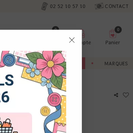
02 52 10 57 10
CONTACT
0
0
Favoris
Compte
Panier
pter
ENT
BONNES AFFAIRES
MARQUES
ur nos
te Maman Papa #506 - Or
utres, non
s annonces
calisation
otre avis !
 appareil.
laz. Vous
s à droite