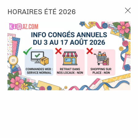
3, rue de Tasmanie 44115 Basse Goulaine
HORAIRES ÉTÉ 2026
Continuer sans accepter
PORT OFFERT À PARTIR DE 49 €
Nous autorisez-vous à utiliser vos
02 52 10 57 10
CONTACT
cookies ?
Ils nous seront utiles pour :
0
Améliorer l'interface et les fonctionnalités du site
Mesurer les campagnes marketing et proposer des
Accueil
>
Embellissement
>
Strass et Perles
>
Pearls - Dark silver
mises à jour sur nos produits
- 2 tailles
Gérer l'authentification et surveiller les erreurs
techniques
Certains cookies sont nécessaires à des fins techniques, ils sont donc dispensés
de consentement. D'autres, non obligatoires, peuvent être utilisés pour la
personnalisation des annonces et du contenu, la mesure des annonces et du
contenu, la connaissance de l'audience et le développement de produits, les
données de géolocalisation précises et l'identification par le balayage de l'appareil,
le stockage et/ou l'accès aux informations sur un appareil. Si vous donnez votre
consentement, celui-ci sera valable sur l’ensemble des sous-domaines de Kerglaz.
Vous disposez de la possibilité de retirer votre consentement à tout moment en
cliquant sur le widget en bas à droite de la page. Pour en savoir plus, consulter
notre politique de cookie.