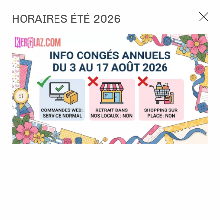
3, rue de Tasmanie 44115 Basse Goulaine
HORAIRES ÉTÉ 2026
Continuer sans accepter
PORT OFFERT À PARTIR DE 49 €
Nous autorisez-vous à utiliser vos
02 52 10 57 10
CONTACT
cookies ?
Ils nous seront utiles pour :
0
Améliorer l'interface et les fonctionnalités du site
Mesurer les campagnes marketing et proposer des
Accueil
>
Cachets de cire
>
Pastilles de cire
>
Pastilles de cire -
mises à jour sur nos produits
Turquoise
Gérer l'authentification et surveiller les erreurs
techniques
Certains cookies sont nécessaires à des fins techniques, ils sont donc dispensés
de consentement. D'autres, non obligatoires, peuvent être utilisés pour la
personnalisation des annonces et du contenu, la mesure des annonces et du
contenu, la connaissance de l'audience et le développement de produits, les
données de géolocalisation précises et l'identification par le balayage de l'appareil,
le stockage et/ou l'accès aux informations sur un appareil. Si vous donnez votre
consentement, celui-ci sera valable sur l’ensemble des sous-domaines de Kerglaz.
Vous disposez de la possibilité de retirer votre consentement à tout moment en
cliquant sur le widget en bas à droite de la page. Pour en savoir plus, consulter
notre politique de cookie.