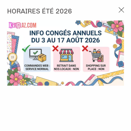
3, rue de Tasmanie 44115 Basse Goulaine
HORAIRES ÉTÉ 2026
Continuer sans accepter
PORT OFFERT À PARTIR DE 49 €
Nous autorisez-vous à utiliser vos
02 52 10 57 10
CONTACT
cookies ?
Ils nous seront utiles pour :
0
Améliorer l'interface et les fonctionnalités du site
Mesurer les campagnes marketing et proposer des
Accueil
>
Papier et Matière
>
Papier scrap imprimé
>
Papier -
mises à jour sur nos produits
Breathe & Bloom - 05
Gérer l'authentification et surveiller les erreurs
techniques
Certains cookies sont nécessaires à des fins techniques, ils sont donc dispensés
de consentement. D'autres, non obligatoires, peuvent être utilisés pour la
personnalisation des annonces et du contenu, la mesure des annonces et du
contenu, la connaissance de l'audience et le développement de produits, les
données de géolocalisation précises et l'identification par le balayage de l'appareil,
le stockage et/ou l'accès aux informations sur un appareil. Si vous donnez votre
consentement, celui-ci sera valable sur l’ensemble des sous-domaines de Kerglaz.
Vous disposez de la possibilité de retirer votre consentement à tout moment en
cliquant sur le widget en bas à droite de la page. Pour en savoir plus, consulter
notre politique de cookie.