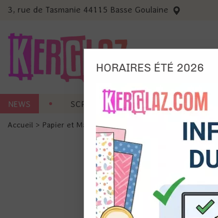
3, rue de Tasmanie 44115 Basse Goulaine
HORAIRES ÉTÉ 2026
Nous
NEWS
SCRAP CARTERIE
MACHINES 
Ils no
Accueil
>
Papier et Matière
>
Papier scrap imprimé
>
Papier
Amé
Mes
pro
Gér
Certains 
obligatoi
et du con
précises 
Si vous 
disposez 
de la pag