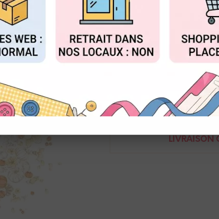
Réf. :
AR-10.3386
FIGURER
ACCEPTER T
Alexandra RenkePapier scrap i
citrouilles4251412782176
Demande de renseignem
LIVRAISON O