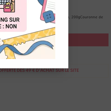
OUT
mprimé sur papier aquarelle30 x 30 cm, 200gCouronne de
AJOUTER AU PANIER
ent
FFERTE DÈS 49 € D'ACHAT SUR LE SITE