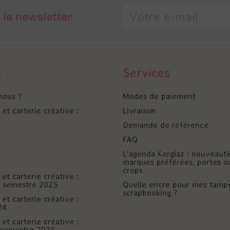
 la newsletter
s
Services
nous ?
Modes de paiement
et carterie créative :
Livraison
Demande de référence
FAQ
L'agenda Kerglaz : nouveaut
marques préférées, portes o
crops
et carterie créative :
er semestre 2025
Quelle encre pour mes tamp
scrapbooking ?
et carterie créative :
24
et carterie créative :
è semestre 2025