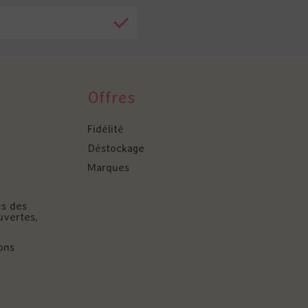
Offres
Fidélité
Déstockage
Marques
és des
uvertes,
ons