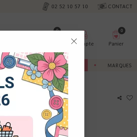
02 52 10 57 10
CONTACT
0
0
Favoris
Compte
Panier
pter
ENT
BONNES AFFAIRES
MARQUES
ur nos
eath
utres, non
s annonces
calisation
otre avis !
 appareil.
laz. Vous
s à droite