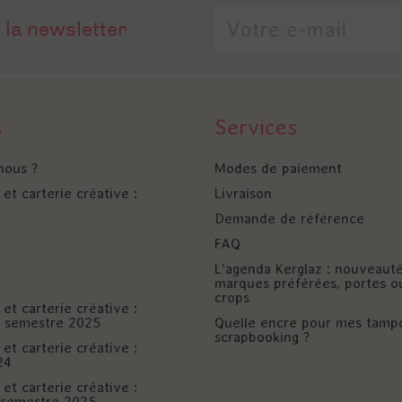
 la newsletter
s
Services
nous ?
Modes de paiement
et carterie créative :
Livraison
Demande de référence
FAQ
L'agenda Kerglaz : nouveaut
marques préférées, portes o
crops
et carterie créative :
er semestre 2025
Quelle encre pour mes tamp
scrapbooking ?
et carterie créative :
24
et carterie créative :
è semestre 2025