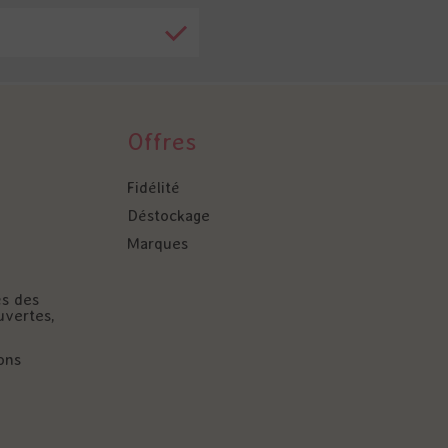
Offres
Fidélité
Déstockage
Marques
és des
uvertes,
ons