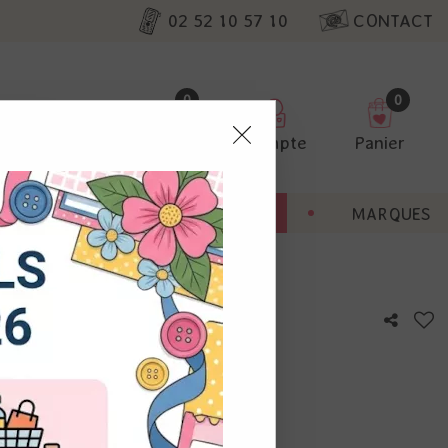
02 52 10 57 10
CONTACT
0
0
Favoris
Compte
Panier
pter
ENT
BONNES AFFAIRES
MARQUES
ur nos
iation
utres, non
s annonces
calisation
otre avis !
 appareil.
laz. Vous
s à droite