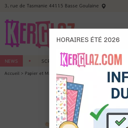
3, rue de Tasmanie 44115 Basse Goulaine
HORAIRES ÉTÉ 2026
Nous
NEWS
SCRAP CARTERIE
MACHINES 
Ils no
Accueil
>
Papier et Matière
>
Papier scrap imprimé
>
Papier
Amé
Mes
pro
Gér
Certains 
obligatoi
et du con
précises 
Si vous 
disposez 
de la pag