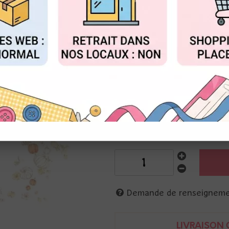
Réf. :
AR-10.3387
FIGURER
ACCEPTER T
Alexandra Renke
Papier scrap imprimé sur papie
30 x 30 cm, 200g
envolée de citrouilles
4251412782183
Demande de renseignem
LIVRAISON O