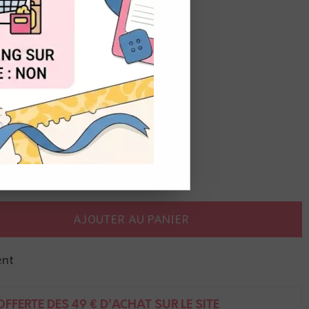
OUT
r aquarelle
AJOUTER AU PANIER
ent
FFERTE DÈS 49 € D'ACHAT SUR LE SITE