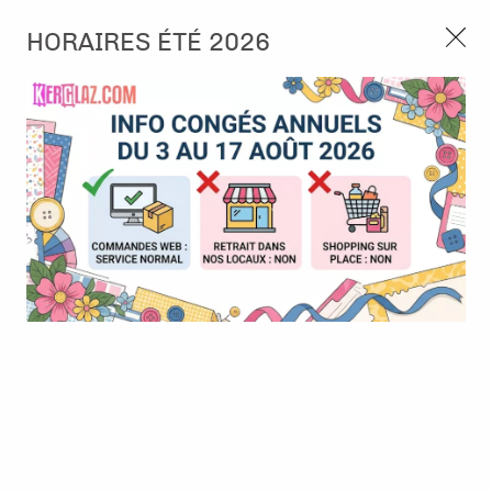
3, rue de Tasmanie 44115 Basse Goulaine
HORAIRES ÉTÉ 2026
Continuer sans accepter
PORT OFFERT À PARTIR DE 49 €
Nous autorisez-vous à utiliser vos
02 52 10 57 10
CONTACT
cookies ?
Ils nous seront utiles pour :
0
Améliorer l'interface et les fonctionnalités du site
Mesurer les campagnes marketing et proposer des
Accueil
>
Papier et Matière
>
Papier scrap imprimé
>
Papier Motif
mises à jour sur nos produits
floral répété - Alexandra Renke
Gérer l'authentification et surveiller les erreurs
techniques
Certains cookies sont nécessaires à des fins techniques, ils sont donc dispensés
de consentement. D'autres, non obligatoires, peuvent être utilisés pour la
personnalisation des annonces et du contenu, la mesure des annonces et du
contenu, la connaissance de l'audience et le développement de produits, les
données de géolocalisation précises et l'identification par le balayage de l'appareil,
le stockage et/ou l'accès aux informations sur un appareil. Si vous donnez votre
consentement, celui-ci sera valable sur l’ensemble des sous-domaines de Kerglaz.
Vous disposez de la possibilité de retirer votre consentement à tout moment en
cliquant sur le widget en bas à droite de la page. Pour en savoir plus, consulter
notre politique de cookie.