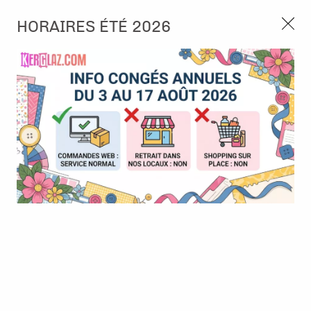
3, rue de Tasmanie 44115 Basse Goulaine
HORAIRES ÉTÉ 2026
Continuer sans accepter
PORT OFFERT À PARTIR DE 49 €
Nous autorisez-vous à utiliser vos
02 52 10 57 10
CONTACT
cookies ?
Ils nous seront utiles pour :
0
Améliorer l'interface et les fonctionnalités du site
Mesurer les campagnes marketing et proposer des
Accueil
>
Die (Matrice de découpe)
>
Die format standard
>
Die -
mises à jour sur nos produits
5 pinceau - Alexandra Renke
Gérer l'authentification et surveiller les erreurs
techniques
Certains cookies sont nécessaires à des fins techniques, ils sont donc dispensés
de consentement. D'autres, non obligatoires, peuvent être utilisés pour la
personnalisation des annonces et du contenu, la mesure des annonces et du
contenu, la connaissance de l'audience et le développement de produits, les
données de géolocalisation précises et l'identification par le balayage de l'appareil,
le stockage et/ou l'accès aux informations sur un appareil. Si vous donnez votre
consentement, celui-ci sera valable sur l’ensemble des sous-domaines de Kerglaz.
Vous disposez de la possibilité de retirer votre consentement à tout moment en
cliquant sur le widget en bas à droite de la page. Pour en savoir plus, consulter
notre politique de cookie.