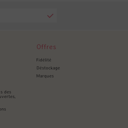
Offres
Fidélité
Déstockage
Marques
és des
uvertes,
ons