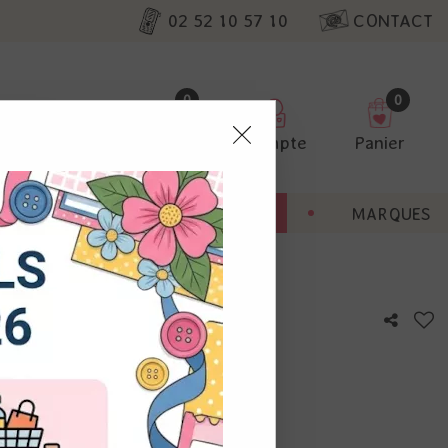
02 52 10 57 10
CONTACT
0
0
Favoris
Compte
Panier
pter
ENT
BONNES AFFAIRES
MARQUES
ur nos
ade - 01
utres, non
s annonces
calisation
otre avis !
 appareil.
laz. Vous
s à droite