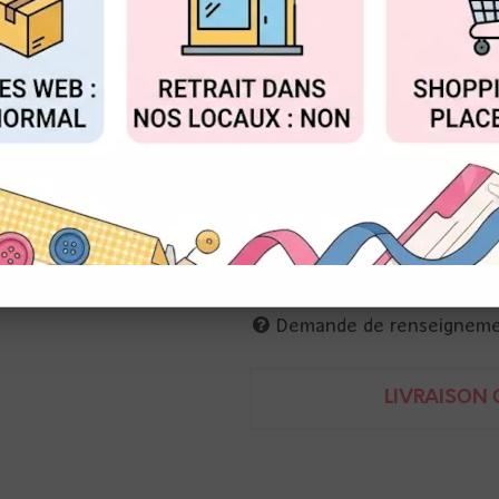
Réf. :
P13-LEM-01
FIGURER
ACCEPTER T
P13
Papier imprimé recto-verso
30 x 30 cm; 240g
couronnes d'agrumes
5905523081800
Demande de renseignem
LIVRAISON O