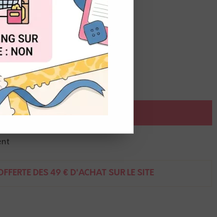
OUT
AJOUTER AU PANIER
ent
FFERTE DÈS 49 € D'ACHAT SUR LE SITE