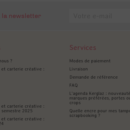
 la newsletter
s
Services
nous ?
Modes de paiement
et carterie créative :
Livraison
Demande de référence
FAQ
L'agenda Kerglaz : nouveaut
marques préférées, portes o
crops
et carterie créative :
er semestre 2025
Quelle encre pour mes tamp
scrapbooking ?
et carterie créative :
24