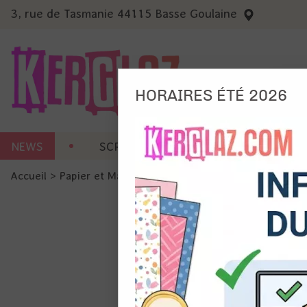
3, rue de Tasmanie 44115 Basse Goulaine
HORAIRES ÉTÉ 2026
Nous
NEWS
SCRAP CARTERIE
MACHINES 
Ils no
Accueil
>
Papier et Matière
>
Papier scrap imprimé
>
Papier
Amé
Mes
pro
Gér
Certains 
obligatoi
et du con
précises 
Si vous 
disposez 
de la pag