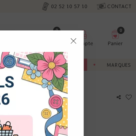
02 52 10 57 10
CONTACT
0
0
Favoris
Compte
Panier
pter
ENT
BONNES AFFAIRES
MARQUES
ur nos
ocollante - White
utres, non
s annonces
calisation
otre avis !
 appareil.
laz. Vous
s à droite