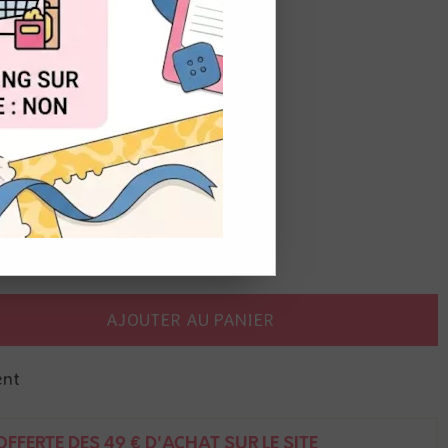
OUT
ffet neige 160 gr
 au papier
 découpe électronique
AJOUTER AU PANIER
ent
FFERTE DÈS 49 € D'ACHAT SUR LE SITE