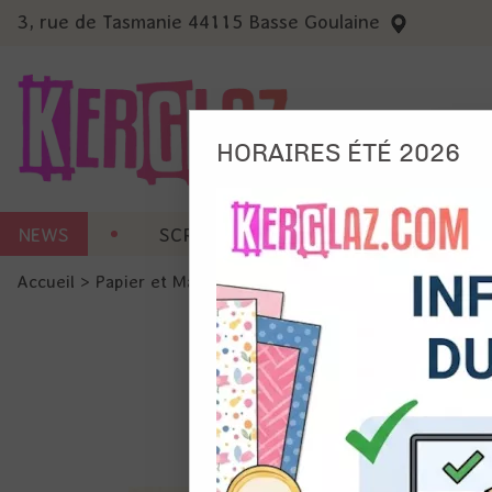
3, rue de Tasmanie 44115 Basse Goulaine
HORAIRES ÉTÉ 2026
Nous
NEWS
SCRAP CARTERIE
MACHINES 
Ils no
Accueil
>
Papier et Matière
>
Papiers paillettes
>
Feuille pa
Amé
Mes
pro
Gér
Certains 
obligatoi
et du con
précises 
Si vous 
disposez 
de la pag