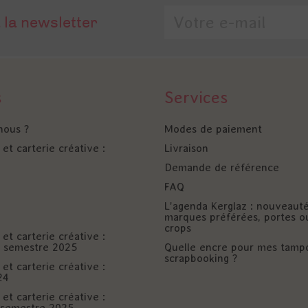
 la newsletter
s
Services
nous ?
Modes de paiement
et carterie créative :
Livraison
Demande de référence
FAQ
L'agenda Kerglaz : nouveaut
marques préférées, portes o
crops
et carterie créative :
er semestre 2025
Quelle encre pour mes tamp
scrapbooking ?
et carterie créative :
24
et carterie créative :
è semestre 2025