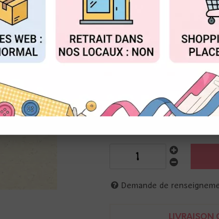
Réf. :
2111-022
FIGURER
ACCEPTER T
Feuille paillettes adhésive - E
30 cm x 30 cm
Forte adhérence des paillettes
Recommandée pour machine de
Vaessen
8716052211951
Demande de renseignem
LIVRAISON O