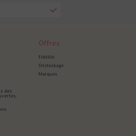
Offres
Fidélité
Déstockage
Marques
és des
uvertes,
ons