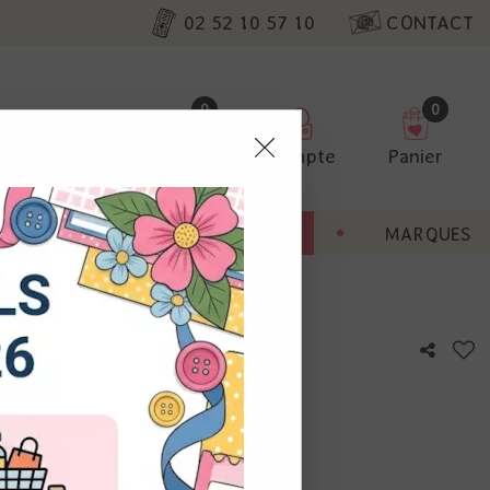
02 52 10 57 10
CONTACT
0
0
Favoris
Compte
Panier
pter
ENT
BONNES AFFAIRES
MARQUES
ur nos
las
utres, non
s annonces
calisation
otre avis !
 appareil.
laz. Vous
s à droite