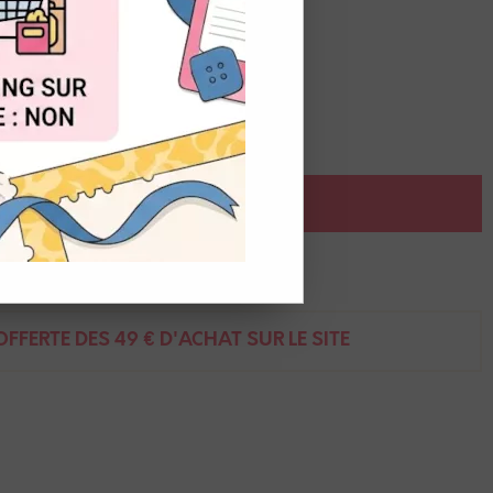
OUT
é
AJOUTER AU PANIER
ent
FFERTE DÈS 49 € D'ACHAT SUR LE SITE