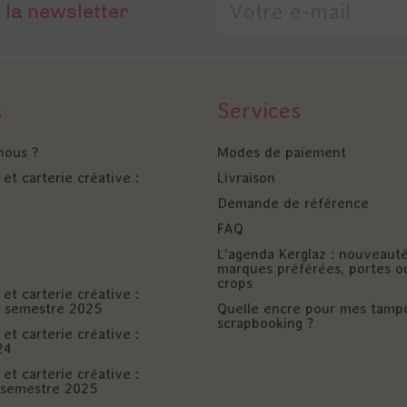
 la newsletter
s
Services
nous ?
Modes de paiement
et carterie créative :
Livraison
Demande de référence
FAQ
L'agenda Kerglaz : nouveaut
marques préférées, portes o
crops
et carterie créative :
er semestre 2025
Quelle encre pour mes tamp
scrapbooking ?
et carterie créative :
24
et carterie créative :
è semestre 2025