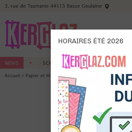
3, rue de Tasmanie 44115 Basse Goulaine
HORAIRES ÉTÉ 2026
Nous
NEWS
SCRAP CARTERIE
MACHINES 
Ils no
Accueil
>
Papier et Matière
>
Papier scrap uni
>
Papier cards
Amé
Mes
pro
Gér
Certains 
obligatoi
et du con
précises 
Si vous 
disposez 
de la pag