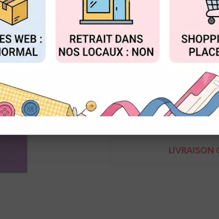
Réf. :
KG_SC17
FIGURER
ACCEPTER T
Papier cardstock 30 x 30 cm
240g
Un côté lisse et un côté textur
Demande de renseignem
LIVRAISON O