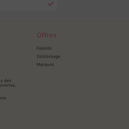
Offres
Fidélité
Déstockage
Marques
és des
uvertes,
ons