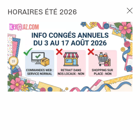
3, rue de Tasmanie 44115 Basse Goulaine
HORAIRES ÉTÉ 2026
Continuer sans accepter
PORT OFFERT À PARTIR DE 49 €
Nous autorisez-vous à utiliser vos
02 52 10 57 10
CONTACT
cookies ?
Ils nous seront utiles pour :
0
Améliorer l'interface et les fonctionnalités du site
Mesurer les campagnes marketing et proposer des
Accueil
>
Papier et Matière
>
Papier scrap uni
>
Papier cardstock -
mises à jour sur nos produits
Grape
Gérer l'authentification et surveiller les erreurs
techniques
Certains cookies sont nécessaires à des fins techniques, ils sont donc dispensés
de consentement. D'autres, non obligatoires, peuvent être utilisés pour la
personnalisation des annonces et du contenu, la mesure des annonces et du
contenu, la connaissance de l'audience et le développement de produits, les
données de géolocalisation précises et l'identification par le balayage de l'appareil,
le stockage et/ou l'accès aux informations sur un appareil. Si vous donnez votre
consentement, celui-ci sera valable sur l’ensemble des sous-domaines de Kerglaz.
Vous disposez de la possibilité de retirer votre consentement à tout moment en
cliquant sur le widget en bas à droite de la page. Pour en savoir plus, consulter
notre politique de cookie.