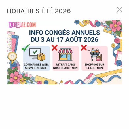
3, rue de Tasmanie 44115 Basse Goulaine
HORAIRES ÉTÉ 2026
Continuer sans accepter
PORT OFFERT À PARTIR DE 49 €
Nous autorisez-vous à utiliser vos
02 52 10 57 10
CONTACT
cookies ?
Ils nous seront utiles pour :
0
Améliorer l'interface et les fonctionnalités du site
Mesurer les campagnes marketing et proposer des
Accueil
>
Papier et Matière
>
Papier scrap uni
>
Papier cardstock -
mises à jour sur nos produits
Fushia
Gérer l'authentification et surveiller les erreurs
techniques
Certains cookies sont nécessaires à des fins techniques, ils sont donc dispensés
de consentement. D'autres, non obligatoires, peuvent être utilisés pour la
personnalisation des annonces et du contenu, la mesure des annonces et du
contenu, la connaissance de l'audience et le développement de produits, les
données de géolocalisation précises et l'identification par le balayage de l'appareil,
le stockage et/ou l'accès aux informations sur un appareil. Si vous donnez votre
consentement, celui-ci sera valable sur l’ensemble des sous-domaines de Kerglaz.
Vous disposez de la possibilité de retirer votre consentement à tout moment en
cliquant sur le widget en bas à droite de la page. Pour en savoir plus, consulter
notre politique de cookie.