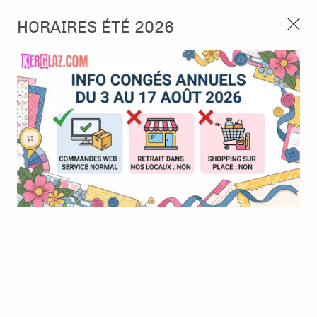
3, rue de Tasmanie 44115 Basse Goulaine
HORAIRES ÉTÉ 2026
Continuer sans accepter
PORT OFFERT À PARTIR DE 49 €
Nous autorisez-vous à utiliser vos
02 52 10 57 10
CONTACT
cookies ?
Ils nous seront utiles pour :
0
Améliorer l'interface et les fonctionnalités du site
Mesurer les campagnes marketing et proposer des
Accueil
>
Papier et Matière
>
Papier scrap imprimé
>
Papier 12x12
mises à jour sur nos produits
- Sommartider - Klarbla himmel / Ciel bleu clair - Maja Design
Gérer l'authentification et surveiller les erreurs
techniques
Certains cookies sont nécessaires à des fins techniques, ils sont donc dispensés
de consentement. D'autres, non obligatoires, peuvent être utilisés pour la
personnalisation des annonces et du contenu, la mesure des annonces et du
contenu, la connaissance de l'audience et le développement de produits, les
données de géolocalisation précises et l'identification par le balayage de l'appareil,
le stockage et/ou l'accès aux informations sur un appareil. Si vous donnez votre
consentement, celui-ci sera valable sur l’ensemble des sous-domaines de Kerglaz.
Vous disposez de la possibilité de retirer votre consentement à tout moment en
cliquant sur le widget en bas à droite de la page. Pour en savoir plus, consulter
notre politique de cookie.