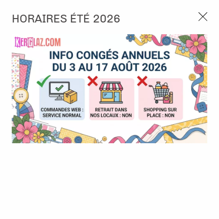
3, rue de Tasmanie 44115 Basse Goulaine
HORAIRES ÉTÉ 2026
Continuer sans accepter
PORT OFFERT À PARTIR DE 49 €
Nous autorisez-vous à utiliser vos
02 52 10 57 10
CONTACT
cookies ?
Ils nous seront utiles pour :
0
Améliorer l'interface et les fonctionnalités du site
Mesurer les campagnes marketing et proposer des
Accueil
>
Papier et Matière
>
Papier scrap imprimé
>
Papier 12x12
mises à jour sur nos produits
- Sommartider - Badshorts / Short de bain - Maja Design
Gérer l'authentification et surveiller les erreurs
techniques
Certains cookies sont nécessaires à des fins techniques, ils sont donc dispensés
de consentement. D'autres, non obligatoires, peuvent être utilisés pour la
personnalisation des annonces et du contenu, la mesure des annonces et du
contenu, la connaissance de l'audience et le développement de produits, les
données de géolocalisation précises et l'identification par le balayage de l'appareil,
le stockage et/ou l'accès aux informations sur un appareil. Si vous donnez votre
consentement, celui-ci sera valable sur l’ensemble des sous-domaines de Kerglaz.
Vous disposez de la possibilité de retirer votre consentement à tout moment en
cliquant sur le widget en bas à droite de la page. Pour en savoir plus, consulter
notre politique de cookie.