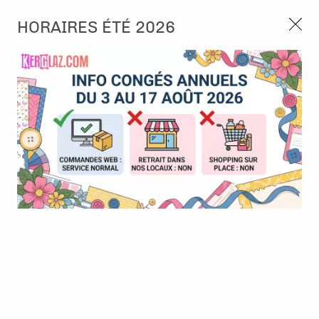
3, rue de Tasmanie 44115 Basse Goulaine
HORAIRES ÉTÉ 2026
Continuer sans accepter
PORT OFFERT À PARTIR DE 49 €
Nous autorisez-vous à utiliser vos
02 52 10 57 10
CONTACT
cookies ?
Ils nous seront utiles pour :
0
Améliorer l'interface et les fonctionnalités du site
Mesurer les campagnes marketing et proposer des
Accueil
>
Embellissement
>
Die-cuts
>
Die cuts - Collage Paper
mises à jour sur nos produits
Elements - Oldtimer chique - Studio Light
Gérer l'authentification et surveiller les erreurs
techniques
Certains cookies sont nécessaires à des fins techniques, ils sont donc dispensés
de consentement. D'autres, non obligatoires, peuvent être utilisés pour la
personnalisation des annonces et du contenu, la mesure des annonces et du
contenu, la connaissance de l'audience et le développement de produits, les
données de géolocalisation précises et l'identification par le balayage de l'appareil,
le stockage et/ou l'accès aux informations sur un appareil. Si vous donnez votre
consentement, celui-ci sera valable sur l’ensemble des sous-domaines de Kerglaz.
Vous disposez de la possibilité de retirer votre consentement à tout moment en
cliquant sur le widget en bas à droite de la page. Pour en savoir plus, consulter
notre politique de cookie.