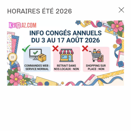
3, rue de Tasmanie 44115 Basse Goulaine
HORAIRES ÉTÉ 2026
Continuer sans accepter
PORT OFFERT À PARTIR DE 49 €
Nous autorisez-vous à utiliser vos
02 52 10 57 10
CONTACT
cookies ?
Ils nous seront utiles pour :
0
Améliorer l'interface et les fonctionnalités du site
Mesurer les campagnes marketing et proposer des
Accueil
>
Album & Objet
>
Anneau, Recharge & Accessoires
>
mises à jour sur nos produits
Paper Clip - Rouge
Gérer l'authentification et surveiller les erreurs
techniques
Certains cookies sont nécessaires à des fins techniques, ils sont donc dispensés
de consentement. D'autres, non obligatoires, peuvent être utilisés pour la
personnalisation des annonces et du contenu, la mesure des annonces et du
contenu, la connaissance de l'audience et le développement de produits, les
données de géolocalisation précises et l'identification par le balayage de l'appareil,
le stockage et/ou l'accès aux informations sur un appareil. Si vous donnez votre
consentement, celui-ci sera valable sur l’ensemble des sous-domaines de Kerglaz.
Vous disposez de la possibilité de retirer votre consentement à tout moment en
cliquant sur le widget en bas à droite de la page. Pour en savoir plus, consulter
notre politique de cookie.