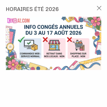
3, rue de Tasmanie 44115 Basse Goulaine
HORAIRES ÉTÉ 2026
Continuer sans accepter
PORT OFFERT À PARTIR DE 49 €
Nous autorisez-vous à utiliser vos
02 52 10 57 10
CONTACT
cookies ?
Ils nous seront utiles pour :
0
Améliorer l'interface et les fonctionnalités du site
Mesurer les campagnes marketing et proposer des
Accueil
>
Papier et Matière
>
Papier scrap faux uni
>
Pad - 6x6 -
mises à jour sur nos produits
Frosted wood
Gérer l'authentification et surveiller les erreurs
techniques
Certains cookies sont nécessaires à des fins techniques, ils sont donc dispensés
de consentement. D'autres, non obligatoires, peuvent être utilisés pour la
personnalisation des annonces et du contenu, la mesure des annonces et du
contenu, la connaissance de l'audience et le développement de produits, les
données de géolocalisation précises et l'identification par le balayage de l'appareil,
le stockage et/ou l'accès aux informations sur un appareil. Si vous donnez votre
consentement, celui-ci sera valable sur l’ensemble des sous-domaines de Kerglaz.
Vous disposez de la possibilité de retirer votre consentement à tout moment en
cliquant sur le widget en bas à droite de la page. Pour en savoir plus, consulter
notre politique de cookie.