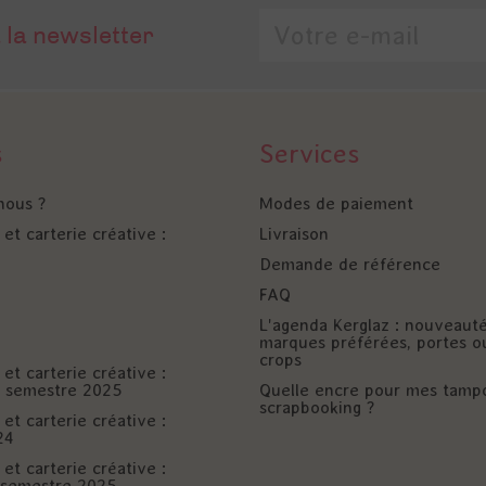
 la newsletter
s
Services
nous ?
Modes de paiement
et carterie créative :
Livraison
Demande de référence
FAQ
L'agenda Kerglaz : nouveaut
marques préférées, portes o
crops
et carterie créative :
er semestre 2025
Quelle encre pour mes tamp
scrapbooking ?
et carterie créative :
24
et carterie créative :
è semestre 2025