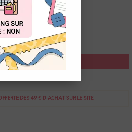
OUT
orte concentration en pignents.
 un pinceau à réserve d'eau.
AJOUTER AU PANIER
ent
FFERTE DÈS 49 € D'ACHAT SUR LE SITE