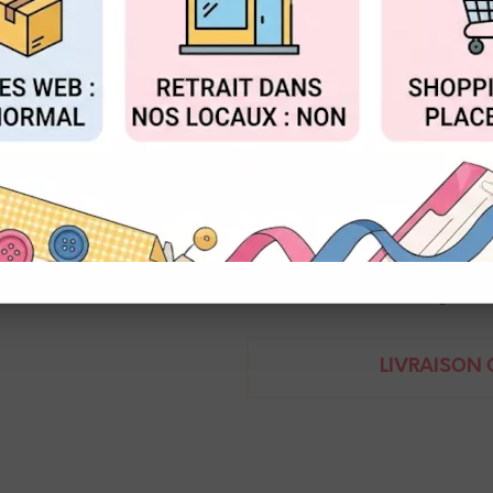
Réf. :
NEO_7500.225
FIGURER
ACCEPTER T
Pastel à la cire aquarellable, f
Idéal pour la colorisation avec
Caran d'ache - Neocolor 2
7610186272172
Demande de renseignem
LIVRAISON O