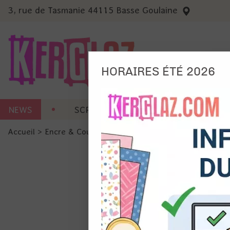
3, rue de Tasmanie 44115 Basse Goulaine
HORAIRES ÉTÉ 2026
Nous
NEWS
SCRAP CARTERIE
MACHINES 
Ils no
Accueil
>
Encre & Couleur
>
Tout pour l'aquarelle
>
Neocolo
Amé
Mes
pro
Gér
Certains 
obligatoi
et du con
précises 
Si vous 
disposez 
de la pag