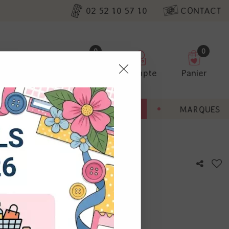
02 52 10 57 10
CONTACT
0
0
Favoris
Compte
Panier
pter
ENT
BONNES AFFAIRES
MARQUES
ur nos
ousse
utres, non
s annonces
calisation
otre avis !
 appareil.
laz. Vous
s à droite