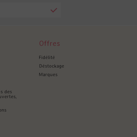
Offres
Fidélité
Déstockage
Marques
és des
uvertes,
ons