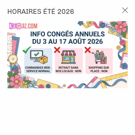
3, rue de Tasmanie 44115 Basse Goulaine
HORAIRES ÉTÉ 2026
Continuer sans accepter
PORT OFFERT À PARTIR DE 49 €
Nous autorisez-vous à utiliser vos
02 52 10 57 10
CONTACT
cookies ?
Ils nous seront utiles pour :
0
Améliorer l'interface et les fonctionnalités du site
Mesurer les campagnes marketing et proposer des
Accueil
>
Encre & Couleur
>
Tout pour l'aquarelle
>
Neocolor II -
mises à jour sur nos produits
Orange solide
Gérer l'authentification et surveiller les erreurs
techniques
Certains cookies sont nécessaires à des fins techniques, ils sont donc dispensés
de consentement. D'autres, non obligatoires, peuvent être utilisés pour la
personnalisation des annonces et du contenu, la mesure des annonces et du
contenu, la connaissance de l'audience et le développement de produits, les
données de géolocalisation précises et l'identification par le balayage de l'appareil,
le stockage et/ou l'accès aux informations sur un appareil. Si vous donnez votre
consentement, celui-ci sera valable sur l’ensemble des sous-domaines de Kerglaz.
Vous disposez de la possibilité de retirer votre consentement à tout moment en
cliquant sur le widget en bas à droite de la page. Pour en savoir plus, consulter
notre politique de cookie.