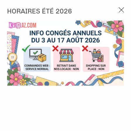
3, rue de Tasmanie 44115 Basse Goulaine
HORAIRES ÉTÉ 2026
Continuer sans accepter
PORT OFFERT À PARTIR DE 49 €
Nous autorisez-vous à utiliser vos
02 52 10 57 10
CONTACT
cookies ?
Ils nous seront utiles pour :
0
Améliorer l'interface et les fonctionnalités du site
Mesurer les campagnes marketing et proposer des
Accueil
>
Encre & Couleur
>
Tout pour l'aquarelle
>
Neocolor II -
mises à jour sur nos produits
Orange
Gérer l'authentification et surveiller les erreurs
techniques
Certains cookies sont nécessaires à des fins techniques, ils sont donc dispensés
de consentement. D'autres, non obligatoires, peuvent être utilisés pour la
personnalisation des annonces et du contenu, la mesure des annonces et du
contenu, la connaissance de l'audience et le développement de produits, les
données de géolocalisation précises et l'identification par le balayage de l'appareil,
le stockage et/ou l'accès aux informations sur un appareil. Si vous donnez votre
consentement, celui-ci sera valable sur l’ensemble des sous-domaines de Kerglaz.
Vous disposez de la possibilité de retirer votre consentement à tout moment en
cliquant sur le widget en bas à droite de la page. Pour en savoir plus, consulter
notre politique de cookie.