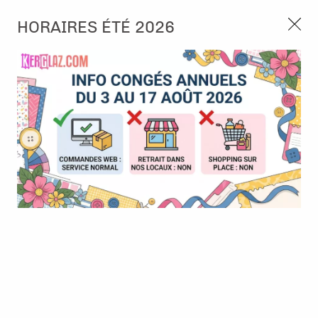
3, rue de Tasmanie 44115 Basse Goulaine
HORAIRES ÉTÉ 2026
Continuer sans accepter
PORT OFFERT À PARTIR DE 49 €
Nous autorisez-vous à utiliser vos
02 52 10 57 10
CONTACT
cookies ?
Ils nous seront utiles pour :
0
Améliorer l'interface et les fonctionnalités du site
Mesurer les campagnes marketing et proposer des
Accueil
>
Encre & Couleur
>
Tout pour l'aquarelle
>
Neocolor II -
mises à jour sur nos produits
Jaune sahara
Gérer l'authentification et surveiller les erreurs
techniques
Certains cookies sont nécessaires à des fins techniques, ils sont donc dispensés
de consentement. D'autres, non obligatoires, peuvent être utilisés pour la
personnalisation des annonces et du contenu, la mesure des annonces et du
contenu, la connaissance de l'audience et le développement de produits, les
données de géolocalisation précises et l'identification par le balayage de l'appareil,
le stockage et/ou l'accès aux informations sur un appareil. Si vous donnez votre
consentement, celui-ci sera valable sur l’ensemble des sous-domaines de Kerglaz.
Vous disposez de la possibilité de retirer votre consentement à tout moment en
cliquant sur le widget en bas à droite de la page. Pour en savoir plus, consulter
notre politique de cookie.