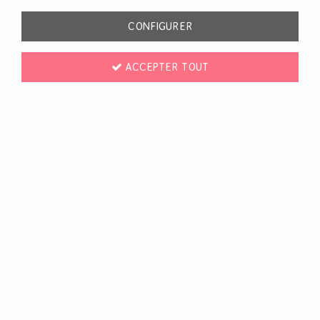
d'ache, Ranger, Stamperia, Prima), les papiers aquarelle
(Hahnemühle, Florence, Lavinia, Art by Marlene) et aussi
CONFIGURER
les pinceaux (Tintoretto, Lavinia, Zig, Pébéo etc.),
palettes (Tintoretto) et accessoires.
Voir
ACCEPTER TOUT
Godets aquarelle
Papiers aquarelle
Pinceaux, palettes et accessoires
TRIER & FILTRER
239 articles