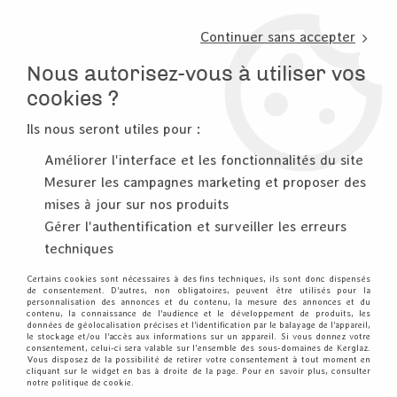
3, rue de Tasmanie 44115 Basse Goulaine
Continuer sans accepter
PORT OFFERT À PARTIR DE 49 €
Nous autorisez-vous à utiliser vos
02 52 10 57 10
CONTACT
cookies ?
Ils nous seront utiles pour :
0
Améliorer l'interface et les fonctionnalités du site
Mesurer les campagnes marketing et proposer des
Accueil
>
Encre & Couleur
>
Tout pour l'aquarelle
mises à jour sur nos produits
Gérer l'authentification et surveiller les erreurs
TOUT POUR L'AQUARELLE
techniques
Certains cookies sont nécessaires à des fins techniques, ils sont donc dispensés
de consentement. D'autres, non obligatoires, peuvent être utilisés pour la
Godets, palettes, néocolors, crayons
personnalisation des annonces et du contenu, la mesure des annonces et du
contenu, la connaissance de l'audience et le développement de produits, les
données de géolocalisation précises et l'identification par le balayage de l'appareil,
Pour coloriser vos tampons avec de l'aquarelle, c'est ici
le stockage et/ou l'accès aux informations sur un appareil. Si vous donnez votre
consentement, celui-ci sera valable sur l’ensemble des sous-domaines de Kerglaz.
que cela se passe : les couleurs d'aquarelle des
Vous disposez de la possibilité de retirer votre consentement à tout moment en
cliquant sur le widget en bas à droite de la page. Pour en savoir plus, consulter
différentes marques (Kuretake - Gansai Tambi, Caran
notre politique de cookie.