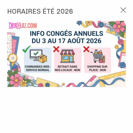
3, rue de Tasmanie 44115 Basse Goulaine
HORAIRES ÉTÉ 2026
Continuer sans accepter
PORT OFFERT À PARTIR DE 49 €
Nous autorisez-vous à utiliser vos
02 52 10 57 10
CONTACT
cookies ?
Ils nous seront utiles pour :
0
Améliorer l'interface et les fonctionnalités du site
Mesurer les campagnes marketing et proposer des
Accueil
>
Outillage
>
Petit outillage
>
Flacon vaporisateur spray
mises à jour sur nos produits
100 ml
Gérer l'authentification et surveiller les erreurs
techniques
Certains cookies sont nécessaires à des fins techniques, ils sont donc dispensés
de consentement. D'autres, non obligatoires, peuvent être utilisés pour la
personnalisation des annonces et du contenu, la mesure des annonces et du
contenu, la connaissance de l'audience et le développement de produits, les
données de géolocalisation précises et l'identification par le balayage de l'appareil,
le stockage et/ou l'accès aux informations sur un appareil. Si vous donnez votre
consentement, celui-ci sera valable sur l’ensemble des sous-domaines de Kerglaz.
Vous disposez de la possibilité de retirer votre consentement à tout moment en
cliquant sur le widget en bas à droite de la page. Pour en savoir plus, consulter
notre politique de cookie.