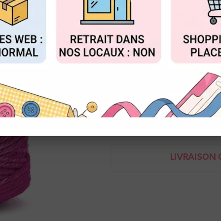
Réf. :
1043.5002.COL.11
FIGURER
ACCEPTER T
Vivant Ficelle coton
Bobine de 50m
Demande de renseignem
LIVRAISON O