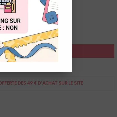
OUT
AJOUTER AU PANIER
ent
FFERTE DÈS 49 € D'ACHAT SUR LE SITE