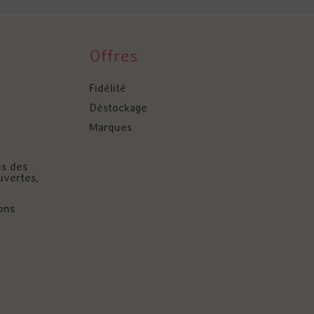
Offres
Fidélité
Déstockage
Marques
és des
uvertes,
ons