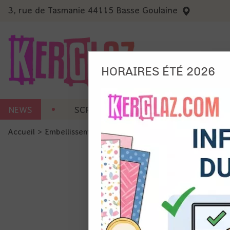
3, rue de Tasmanie 44115 Basse Goulaine
HORAIRES ÉTÉ 2026
Nous
NEWS
SCRAP CARTERIE
MACHINES 
Ils no
Accueil
>
Embellissement
>
Ruban et Ficelle
>
Ficelle en co
Amé
Mes
pro
Gér
Certains 
obligatoi
et du con
précises 
Si vous 
disposez 
de la pag