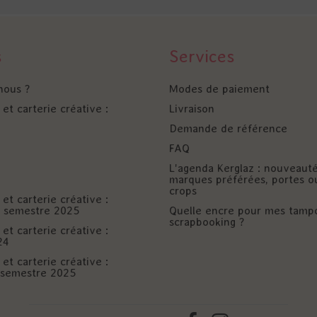
s
Services
nous ?
Modes de paiement
et carterie créative :
Livraison
Demande de référence
FAQ
L'agenda Kerglaz : nouveaut
marques préférées, portes o
crops
et carterie créative :
er semestre 2025
Quelle encre pour mes tamp
scrapbooking ?
et carterie créative :
24
et carterie créative :
è semestre 2025