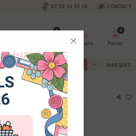
02 52 10 57 10
CONTACT
0
0
Favoris
Compte
Panier
pter
ENT
BONNES AFFAIRES
MARQUES
ur nos
se
utres, non
s annonces
calisation
otre avis !
 appareil.
laz. Vous
s à droite