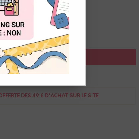
OUT
isé.
AJOUTER AU PANIER
ent
FFERTE DÈS 49 € D'ACHAT SUR LE SITE