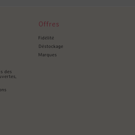
Offres
Fidélité
Déstockage
Marques
és des
uvertes,
ons