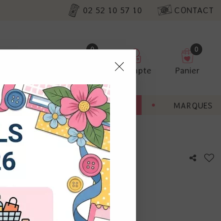
02 52 10 57 10
CONTACT
0
0
Favoris
Compte
Panier
pter
ENT
BONNES AFFAIRES
MARQUES
ur nos
ail / Or
utres, non
s annonces
calisation
otre avis !
 appareil.
laz. Vous
s à droite