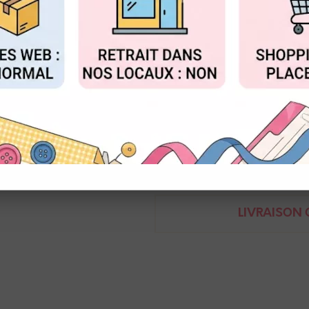
Réf. :
1050.5002.COL.23
FIGURER
ACCEPTER T
Vivant
Ficelle en coton avec fil métall
Bobine de 50m
Demande de renseignem
LIVRAISON O