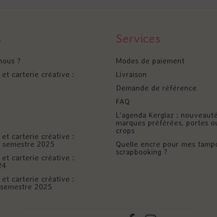
s
Services
nous ?
Modes de paiement
et carterie créative :
Livraison
Demande de référence
FAQ
L'agenda Kerglaz : nouveaut
marques préférées, portes o
crops
et carterie créative :
er semestre 2025
Quelle encre pour mes tamp
scrapbooking ?
et carterie créative :
24
et carterie créative :
è semestre 2025