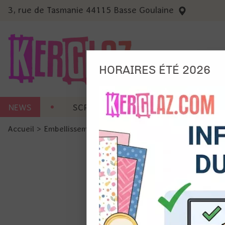
3, rue de Tasmanie 44115 Basse Goulaine
HORAIRES ÉTÉ 2026
Nous
NEWS
SCRAP CARTERIE
MACHINES 
Ils no
Accueil
>
Embellissement
>
Ruban et Ficelle
>
Ficelle en co
Amé
Mes
pro
Gér
Certains 
obligatoi
et du con
précises 
Si vous 
disposez 
de la pag