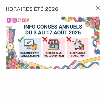
3, rue de Tasmanie 44115 Basse Goulaine
HORAIRES ÉTÉ 2026
Continuer sans accepter
PORT OFFERT À PARTIR DE 49 €
Nous autorisez-vous à utiliser vos
02 52 10 57 10
CONTACT
cookies ?
Ils nous seront utiles pour :
0
Améliorer l'interface et les fonctionnalités du site
Mesurer les campagnes marketing et proposer des
Accueil
>
Die (Matrice de découpe)
>
Die format standard
>
Dies -
mises à jour sur nos produits
Dendennis - Partypooper
Gérer l'authentification et surveiller les erreurs
techniques
VENTES PRIVÉES
-
6
€
Certains cookies sont nécessaires à des fins techniques, ils sont donc dispensés
de consentement. D'autres, non obligatoires, peuvent être utilisés pour la
personnalisation des annonces et du contenu, la mesure des annonces et du
contenu, la connaissance de l'audience et le développement de produits, les
données de géolocalisation précises et l'identification par le balayage de l'appareil,
le stockage et/ou l'accès aux informations sur un appareil. Si vous donnez votre
consentement, celui-ci sera valable sur l’ensemble des sous-domaines de Kerglaz.
Vous disposez de la possibilité de retirer votre consentement à tout moment en
cliquant sur le widget en bas à droite de la page. Pour en savoir plus, consulter
notre politique de cookie.