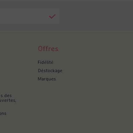
Offres
Fidélité
Déstockage
Marques
és des
uvertes,
ons