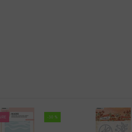
IRE
-30 %