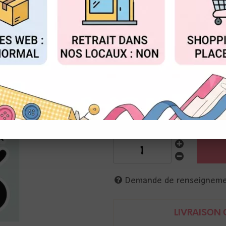
au lieu 
Valable jusqu'à épuisemen
FIGURER
ACCEPTER T
Réf. :
CCL-ES-STAMP238
Studio Light
Planche de30 tampons transpa
10 x 15 cm
press me, push me, open here 
+ flèches
Demande de renseignem
LIVRAISON O