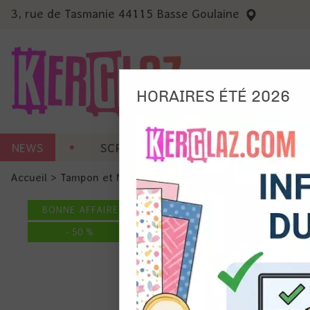
3, rue de Tasmanie 44115 Basse Goulaine
HORAIRES ÉTÉ 2026
Nous
NEWS
SCRAP CARTERIE
MACHINES 
Ils no
Accueil
>
Tampon et Mask-Pochoir
>
Tampon
>
Tampons - Es
Amé
Mes
BONNE AFFAIRE
pro
Gér
-
50
%
Certains 
obligatoi
et du con
précises 
Si vous 
disposez 
de la pag