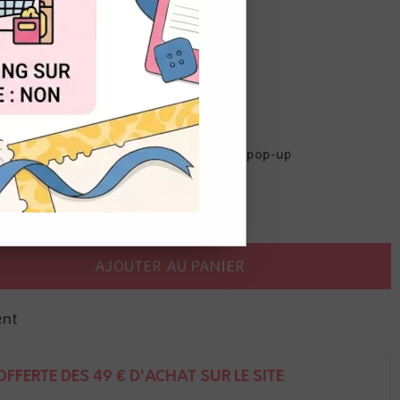
de
9,00
€
t du stock
OUT
rents
…Les petits messages pour vos cartes pop-up
AJOUTER AU PANIER
ent
FFERTE DÈS 49 € D'ACHAT SUR LE SITE