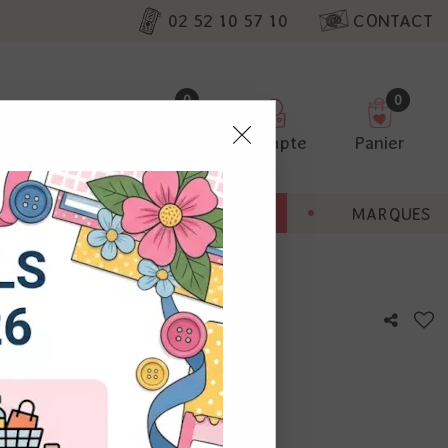
02 52 10 57 10
CONTACT
0
0
Favoris
Compte
Panier
pter
ENT
BONNES AFFAIRES
MARQUES
ur nos
- interactions
utres, non
s annonces
calisation
otre avis !
 appareil.
laz. Vous
s à droite