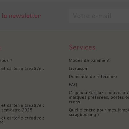
 la newsletter
s
Services
nous ?
Modes de paiement
et carterie créative :
Livraison
Demande de référence
FAQ
L'agenda Kerglaz : nouveaut
marques préférées, portes o
crops
et carterie créative :
er semestre 2025
Quelle encre pour mes tamp
scrapbooking ?
et carterie créative :
24