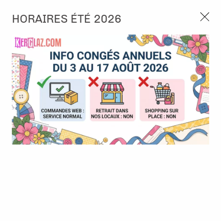
3, rue de Tasmanie 44115 Basse Goulaine
HORAIRES ÉTÉ 2026
Continuer sans accepter
PORT OFFERT À PARTIR DE 49 €
Nous autorisez-vous à utiliser vos
02 52 10 57 10
CONTACT
cookies ?
Ils nous seront utiles pour :
0
Améliorer l'interface et les fonctionnalités du site
Mesurer les campagnes marketing et proposer des
Accueil
>
Die (Matrice de découpe)
>
Die format standard
>
Dies
mises à jour sur nos produits
Crea-Nest-Lies-XXL 44 - Pierced Rectangles
Gérer l'authentification et surveiller les erreurs
techniques
Certains cookies sont nécessaires à des fins techniques, ils sont donc dispensés
de consentement. D'autres, non obligatoires, peuvent être utilisés pour la
personnalisation des annonces et du contenu, la mesure des annonces et du
contenu, la connaissance de l'audience et le développement de produits, les
données de géolocalisation précises et l'identification par le balayage de l'appareil,
le stockage et/ou l'accès aux informations sur un appareil. Si vous donnez votre
consentement, celui-ci sera valable sur l’ensemble des sous-domaines de Kerglaz.
Vous disposez de la possibilité de retirer votre consentement à tout moment en
cliquant sur le widget en bas à droite de la page. Pour en savoir plus, consulter
notre politique de cookie.