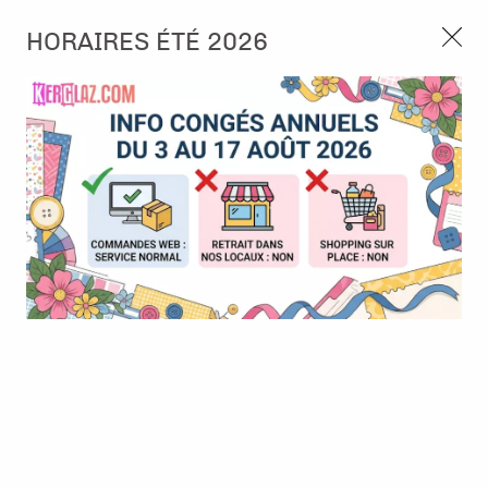
3, rue de Tasmanie 44115 Basse Goulaine
HORAIRES ÉTÉ 2026
Continuer sans accepter
PORT OFFERT À PARTIR DE 49 €
Nous autorisez-vous à utiliser vos
02 52 10 57 10
CONTACT
cookies ?
Ils nous seront utiles pour :
0
Améliorer l'interface et les fonctionnalités du site
Mesurer les campagnes marketing et proposer des
Accueil
>
Die (Matrice de découpe)
>
Die format standard
>
Die -
mises à jour sur nos produits
Tree
Gérer l'authentification et surveiller les erreurs
techniques
Certains cookies sont nécessaires à des fins techniques, ils sont donc dispensés
de consentement. D'autres, non obligatoires, peuvent être utilisés pour la
personnalisation des annonces et du contenu, la mesure des annonces et du
contenu, la connaissance de l'audience et le développement de produits, les
données de géolocalisation précises et l'identification par le balayage de l'appareil,
le stockage et/ou l'accès aux informations sur un appareil. Si vous donnez votre
consentement, celui-ci sera valable sur l’ensemble des sous-domaines de Kerglaz.
Vous disposez de la possibilité de retirer votre consentement à tout moment en
cliquant sur le widget en bas à droite de la page. Pour en savoir plus, consulter
notre politique de cookie.