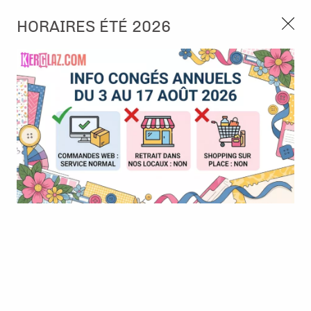
3, rue de Tasmanie 44115 Basse Goulaine
HORAIRES ÉTÉ 2026
Continuer sans accepter
PORT OFFERT À PARTIR DE 49 €
Nous autorisez-vous à utiliser vos
02 52 10 57 10
CONTACT
cookies ?
Ils nous seront utiles pour :
0
Améliorer l'interface et les fonctionnalités du site
Mesurer les campagnes marketing et proposer des
Accueil
>
Die (Matrice de découpe)
>
Die format standard
>
Die -
mises à jour sur nos produits
Friends - Shadowbox Spring
Gérer l'authentification et surveiller les erreurs
techniques
Certains cookies sont nécessaires à des fins techniques, ils sont donc dispensés
de consentement. D'autres, non obligatoires, peuvent être utilisés pour la
personnalisation des annonces et du contenu, la mesure des annonces et du
contenu, la connaissance de l'audience et le développement de produits, les
données de géolocalisation précises et l'identification par le balayage de l'appareil,
le stockage et/ou l'accès aux informations sur un appareil. Si vous donnez votre
consentement, celui-ci sera valable sur l’ensemble des sous-domaines de Kerglaz.
Vous disposez de la possibilité de retirer votre consentement à tout moment en
cliquant sur le widget en bas à droite de la page. Pour en savoir plus, consulter
notre politique de cookie.