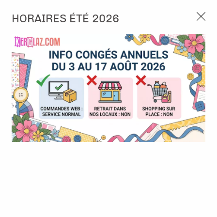
3, rue de Tasmanie 44115 Basse Goulaine
HORAIRES ÉTÉ 2026
Continuer sans accepter
PORT OFFERT À PARTIR DE 49 €
Nous autorisez-vous à utiliser vos
02 52 10 57 10
CONTACT
cookies ?
Ils nous seront utiles pour :
0
Améliorer l'interface et les fonctionnalités du site
Mesurer les campagnes marketing et proposer des
Accueil
>
Die (Matrice de découpe)
>
Die format standard
>
Die -
mises à jour sur nos produits
Romantic Birds - Birds
Gérer l'authentification et surveiller les erreurs
techniques
BONNE AFFAIRE
-
30
%
Certains cookies sont nécessaires à des fins techniques, ils sont donc dispensés
de consentement. D'autres, non obligatoires, peuvent être utilisés pour la
personnalisation des annonces et du contenu, la mesure des annonces et du
contenu, la connaissance de l'audience et le développement de produits, les
données de géolocalisation précises et l'identification par le balayage de l'appareil,
le stockage et/ou l'accès aux informations sur un appareil. Si vous donnez votre
consentement, celui-ci sera valable sur l’ensemble des sous-domaines de Kerglaz.
Vous disposez de la possibilité de retirer votre consentement à tout moment en
cliquant sur le widget en bas à droite de la page. Pour en savoir plus, consulter
notre politique de cookie.