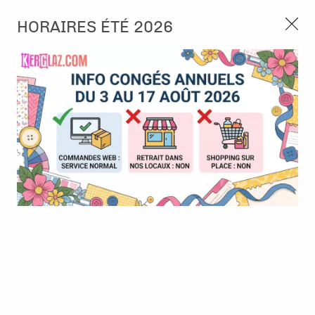
3, rue de Tasmanie 44115 Basse Goulaine
HORAIRES ÉTÉ 2026
Continuer sans accepter
PORT OFFERT À PARTIR DE 49 €
Nous autorisez-vous à utiliser vos
02 52 10 57 10
CONTACT
cookies ?
Ils nous seront utiles pour :
0
Améliorer l'interface et les fonctionnalités du site
Mesurer les campagnes marketing et proposer des
Accueil
>
Die (Matrice de découpe)
>
Die format standard
>
Die -
mises à jour sur nos produits
Daily transport - Road construction
Gérer l'authentification et surveiller les erreurs
techniques
BONNE AFFAIRE
-
30
%
Certains cookies sont nécessaires à des fins techniques, ils sont donc dispensés
de consentement. D'autres, non obligatoires, peuvent être utilisés pour la
personnalisation des annonces et du contenu, la mesure des annonces et du
contenu, la connaissance de l'audience et le développement de produits, les
données de géolocalisation précises et l'identification par le balayage de l'appareil,
le stockage et/ou l'accès aux informations sur un appareil. Si vous donnez votre
consentement, celui-ci sera valable sur l’ensemble des sous-domaines de Kerglaz.
Vous disposez de la possibilité de retirer votre consentement à tout moment en
cliquant sur le widget en bas à droite de la page. Pour en savoir plus, consulter
notre politique de cookie.