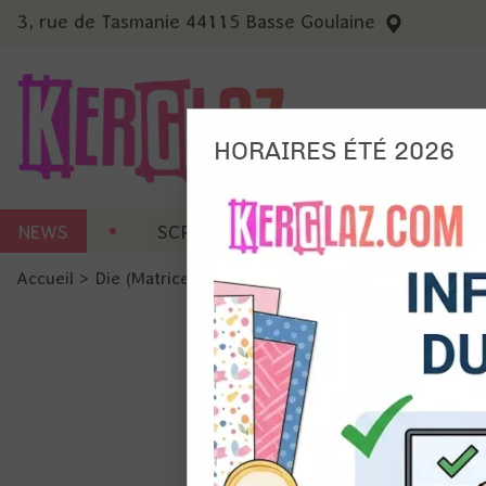
3, rue de Tasmanie 44115 Basse Goulaine
HORAIRES ÉTÉ 2026
Nous
NEWS
SCRAP CARTERIE
MACHINES 
Ils no
Accueil
>
Die (Matrice de découpe)
>
Die format standard
Amé
Mes
pro
Gér
Certains 
obligatoi
et du con
précises 
Si vous 
disposez 
de la pag