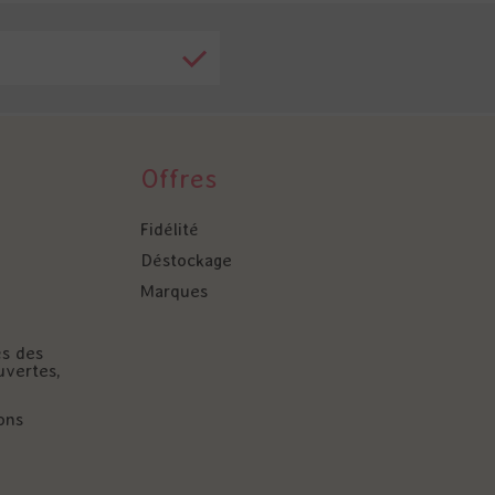
Offres
Fidélité
Déstockage
Marques
és des
uvertes,
ons