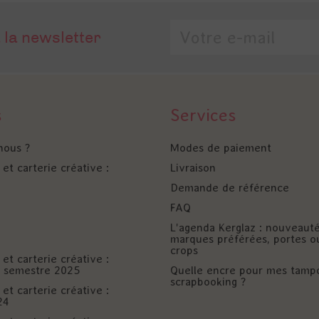
 la newsletter
s
Services
nous ?
Modes de paiement
et carterie créative :
Livraison
Demande de référence
FAQ
L'agenda Kerglaz : nouveaut
marques préférées, portes o
crops
et carterie créative :
er semestre 2025
Quelle encre pour mes tamp
scrapbooking ?
et carterie créative :
24