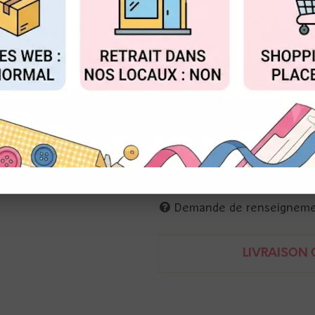
Réf. :
D-AR-BA0571
FIGURER
ACCEPTER T
Matrice de découpe étiquette
tag avec fausse couture
étiquette : 5 x 11 cm
Demande de renseignem
LIVRAISON O