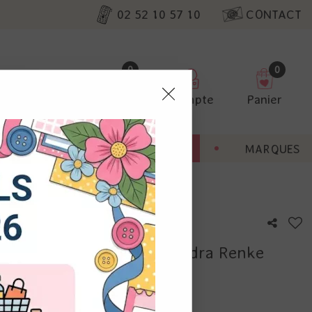
02 52 10 57 10
CONTACT
0
0
Favoris
Compte
Panier
pter
ENT
BONNES AFFAIRES
MARQUES
ur nos
ngle Narrow Label - Alexandra Renke
utres, non
s annonces
calisation
otre avis !
 appareil.
laz. Vous
s à droite