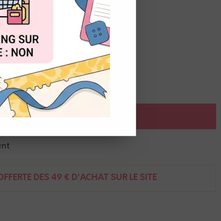
OUT
AJOUTER AU PANIER
ent
FFERTE DÈS 49 € D'ACHAT SUR LE SITE