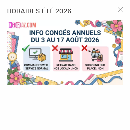
3, rue de Tasmanie 44115 Basse Goulaine
HORAIRES ÉTÉ 2026
Continuer sans accepter
PORT OFFERT À PARTIR DE 49 €
Nous autorisez-vous à utiliser vos
02 52 10 57 10
CONTACT
cookies ?
Ils nous seront utiles pour :
0
Améliorer l'interface et les fonctionnalités du site
Mesurer les campagnes marketing et proposer des
Accueil
>
Die (Matrice de découpe)
>
Die format standard
>
Die -
mises à jour sur nos produits
Fir with star frame
Gérer l'authentification et surveiller les erreurs
techniques
BONNE AFFAIRE
-
30
%
Certains cookies sont nécessaires à des fins techniques, ils sont donc dispensés
de consentement. D'autres, non obligatoires, peuvent être utilisés pour la
personnalisation des annonces et du contenu, la mesure des annonces et du
contenu, la connaissance de l'audience et le développement de produits, les
données de géolocalisation précises et l'identification par le balayage de l'appareil,
le stockage et/ou l'accès aux informations sur un appareil. Si vous donnez votre
consentement, celui-ci sera valable sur l’ensemble des sous-domaines de Kerglaz.
Vous disposez de la possibilité de retirer votre consentement à tout moment en
cliquant sur le widget en bas à droite de la page. Pour en savoir plus, consulter
notre politique de cookie.