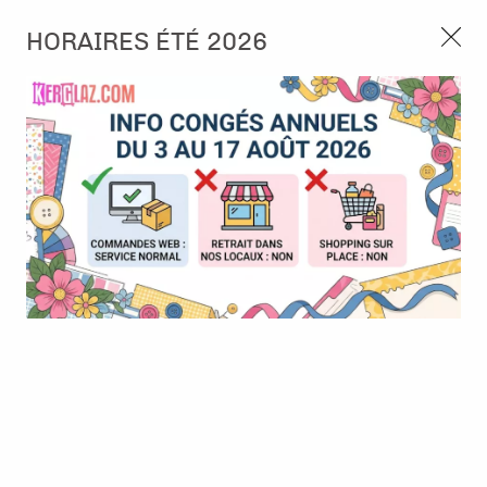
3, rue de Tasmanie 44115 Basse Goulaine
HORAIRES ÉTÉ 2026
Continuer sans accepter
PORT OFFERT À PARTIR DE 49 €
Nous autorisez-vous à utiliser vos
02 52 10 57 10
CONTACT
cookies ?
Ils nous seront utiles pour :
0
Améliorer l'interface et les fonctionnalités du site
Mesurer les campagnes marketing et proposer des
Accueil
>
Embellissement
>
Die-cuts
>
Die-cuts - Colorful life -
mises à jour sur nos produits
étiquettes
Gérer l'authentification et surveiller les erreurs
techniques
Certains cookies sont nécessaires à des fins techniques, ils sont donc dispensés
de consentement. D'autres, non obligatoires, peuvent être utilisés pour la
personnalisation des annonces et du contenu, la mesure des annonces et du
contenu, la connaissance de l'audience et le développement de produits, les
données de géolocalisation précises et l'identification par le balayage de l'appareil,
le stockage et/ou l'accès aux informations sur un appareil. Si vous donnez votre
consentement, celui-ci sera valable sur l’ensemble des sous-domaines de Kerglaz.
Vous disposez de la possibilité de retirer votre consentement à tout moment en
cliquant sur le widget en bas à droite de la page. Pour en savoir plus, consulter
notre politique de cookie.