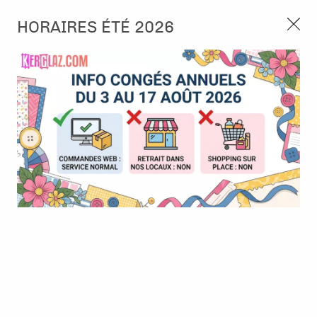
3, rue de Tasmanie 44115 Basse Goulaine
HORAIRES ÉTÉ 2026
Continuer sans accepter
PORT OFFERT À PARTIR DE 49 €
Nous autorisez-vous à utiliser vos
02 52 10 57 10
CONTACT
cookies ?
Ils nous seront utiles pour :
0
Améliorer l'interface et les fonctionnalités du site
Mesurer les campagnes marketing et proposer des
Accueil
>
Embellissement
>
Die-cuts
>
Die-Cuts -School days -
mises à jour sur nos produits
Marianne Design
Gérer l'authentification et surveiller les erreurs
techniques
Certains cookies sont nécessaires à des fins techniques, ils sont donc dispensés
de consentement. D'autres, non obligatoires, peuvent être utilisés pour la
personnalisation des annonces et du contenu, la mesure des annonces et du
contenu, la connaissance de l'audience et le développement de produits, les
données de géolocalisation précises et l'identification par le balayage de l'appareil,
le stockage et/ou l'accès aux informations sur un appareil. Si vous donnez votre
consentement, celui-ci sera valable sur l’ensemble des sous-domaines de Kerglaz.
Vous disposez de la possibilité de retirer votre consentement à tout moment en
cliquant sur le widget en bas à droite de la page. Pour en savoir plus, consulter
notre politique de cookie.