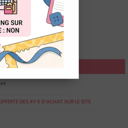
OUT
cm
AJOUTER AU PANIER
ent
FFERTE DÈS 49 € D'ACHAT SUR LE SITE