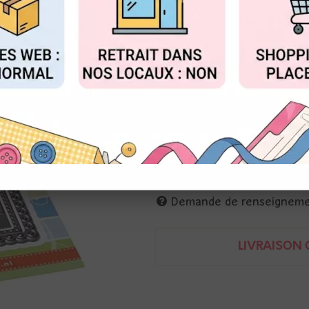
Réf. :
CR1617
FIGURER
ACCEPTER T
Marianne Design
Matrices de coupe
rectangle festonné : 7 x 14,2 
ouvertures carrées : 5 cm
8716697067067
Demande de renseignem
LIVRAISON O