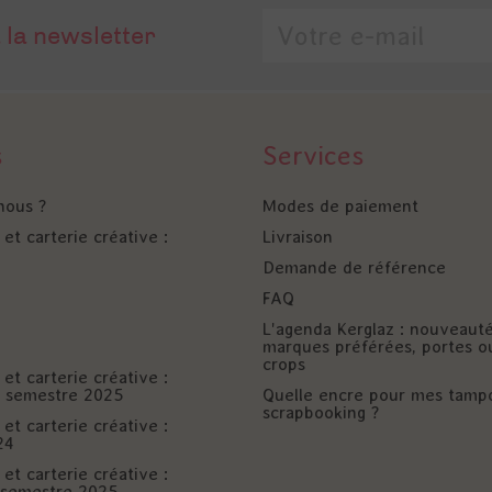
 la newsletter
s
Services
nous ?
Modes de paiement
et carterie créative :
Livraison
Demande de référence
FAQ
L'agenda Kerglaz : nouveaut
marques préférées, portes o
crops
et carterie créative :
er semestre 2025
Quelle encre pour mes tamp
scrapbooking ?
et carterie créative :
24
et carterie créative :
è semestre 2025