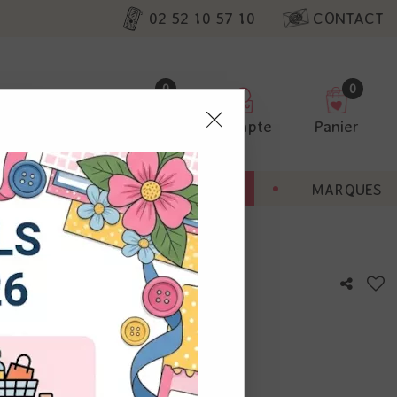
02 52 10 57 10
CONTACT
0
0
Favoris
Compte
Panier
pter
ENT
BONNES AFFAIRES
MARQUES
ur nos
ni Slim 2 squares
utres, non
s annonces
calisation
otre avis !
 appareil.
laz. Vous
s à droite