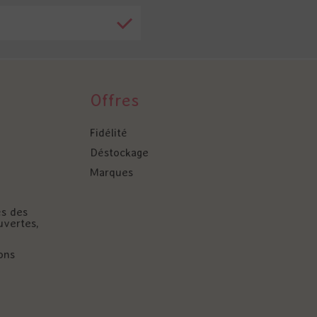
Offres
Fidélité
Déstockage
Marques
és des
uvertes,
ons