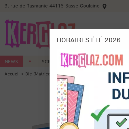
3, rue de Tasmanie 44115 Basse Goulaine
HORAIRES ÉTÉ 2026
Nous
NEWS
SCRAP CARTERIE
MACHINES 
Ils no
Accueil
>
Die (Matrice de découpe)
>
Die format standard
Amé
Mes
pro
Gér
Certains 
obligatoi
et du con
précises 
Si vous 
disposez 
de la pag