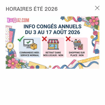
3, rue de Tasmanie 44115 Basse Goulaine
HORAIRES ÉTÉ 2026
Continuer sans accepter
PORT OFFERT À PARTIR DE 49 €
Nous autorisez-vous à utiliser vos
02 52 10 57 10
CONTACT
cookies ?
Ils nous seront utiles pour :
0
Améliorer l'interface et les fonctionnalités du site
Mesurer les campagnes marketing et proposer des
Accueil
>
Die (Matrice de découpe)
>
Die format standard
>
Die -
mises à jour sur nos produits
Couple de mariés
Gérer l'authentification et surveiller les erreurs
techniques
Certains cookies sont nécessaires à des fins techniques, ils sont donc dispensés
de consentement. D'autres, non obligatoires, peuvent être utilisés pour la
personnalisation des annonces et du contenu, la mesure des annonces et du
contenu, la connaissance de l'audience et le développement de produits, les
données de géolocalisation précises et l'identification par le balayage de l'appareil,
le stockage et/ou l'accès aux informations sur un appareil. Si vous donnez votre
consentement, celui-ci sera valable sur l’ensemble des sous-domaines de Kerglaz.
Vous disposez de la possibilité de retirer votre consentement à tout moment en
cliquant sur le widget en bas à droite de la page. Pour en savoir plus, consulter
notre politique de cookie.