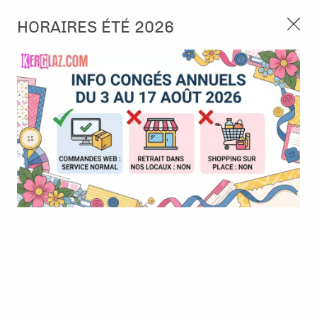
3, rue de Tasmanie 44115 Basse Goulaine
HORAIRES ÉTÉ 2026
Continuer sans accepter
PORT OFFERT À PARTIR DE 49 €
Nous autorisez-vous à utiliser vos
02 52 10 57 10
CONTACT
cookies ?
Ils nous seront utiles pour :
0
Améliorer l'interface et les fonctionnalités du site
Mesurer les campagnes marketing et proposer des
Accueil
>
Outillage
>
Massicots
>
Lames de coupe et pliage pour
mises à jour sur nos produits
Massicot - Fiskars
Gérer l'authentification et surveiller les erreurs
techniques
Certains cookies sont nécessaires à des fins techniques, ils sont donc dispensés
de consentement. D'autres, non obligatoires, peuvent être utilisés pour la
personnalisation des annonces et du contenu, la mesure des annonces et du
contenu, la connaissance de l'audience et le développement de produits, les
données de géolocalisation précises et l'identification par le balayage de l'appareil,
le stockage et/ou l'accès aux informations sur un appareil. Si vous donnez votre
consentement, celui-ci sera valable sur l’ensemble des sous-domaines de Kerglaz.
Vous disposez de la possibilité de retirer votre consentement à tout moment en
cliquant sur le widget en bas à droite de la page. Pour en savoir plus, consulter
notre politique de cookie.