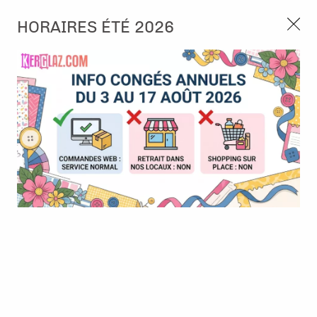
3, rue de Tasmanie 44115 Basse Goulaine
HORAIRES ÉTÉ 2026
Continuer sans accepter
PORT OFFERT À PARTIR DE 49 €
Nous autorisez-vous à utiliser vos
02 52 10 57 10
CONTACT
cookies ?
Ils nous seront utiles pour :
0
Améliorer l'interface et les fonctionnalités du site
Mesurer les campagnes marketing et proposer des
Accueil
>
Die (Matrice de découpe)
>
Die format standard
>
Die -
mises à jour sur nos produits
Charms sapins de Noël - Alexandra Renke
Gérer l'authentification et surveiller les erreurs
techniques
Certains cookies sont nécessaires à des fins techniques, ils sont donc dispensés
de consentement. D'autres, non obligatoires, peuvent être utilisés pour la
personnalisation des annonces et du contenu, la mesure des annonces et du
contenu, la connaissance de l'audience et le développement de produits, les
données de géolocalisation précises et l'identification par le balayage de l'appareil,
le stockage et/ou l'accès aux informations sur un appareil. Si vous donnez votre
consentement, celui-ci sera valable sur l’ensemble des sous-domaines de Kerglaz.
Vous disposez de la possibilité de retirer votre consentement à tout moment en
cliquant sur le widget en bas à droite de la page. Pour en savoir plus, consulter
notre politique de cookie.