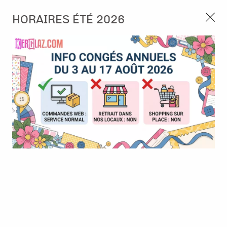
3, rue de Tasmanie 44115 Basse Goulaine
HORAIRES ÉTÉ 2026
Continuer sans accepter
PORT OFFERT À PARTIR DE 49 €
Nous autorisez-vous à utiliser vos
02 52 10 57 10
CONTACT
cookies ?
Ils nous seront utiles pour :
0
Améliorer l'interface et les fonctionnalités du site
Mesurer les campagnes marketing et proposer des
Accueil
>
Papier et Matière
>
Papier scrap imprimé
>
Papier -
mises à jour sur nos produits
Merveilleux Noël - Variété de branche de sapin bleu crépuscule
Gérer l'authentification et surveiller les erreurs
techniques
Certains cookies sont nécessaires à des fins techniques, ils sont donc dispensés
de consentement. D'autres, non obligatoires, peuvent être utilisés pour la
personnalisation des annonces et du contenu, la mesure des annonces et du
contenu, la connaissance de l'audience et le développement de produits, les
données de géolocalisation précises et l'identification par le balayage de l'appareil,
le stockage et/ou l'accès aux informations sur un appareil. Si vous donnez votre
consentement, celui-ci sera valable sur l’ensemble des sous-domaines de Kerglaz.
Vous disposez de la possibilité de retirer votre consentement à tout moment en
cliquant sur le widget en bas à droite de la page. Pour en savoir plus, consulter
notre politique de cookie.