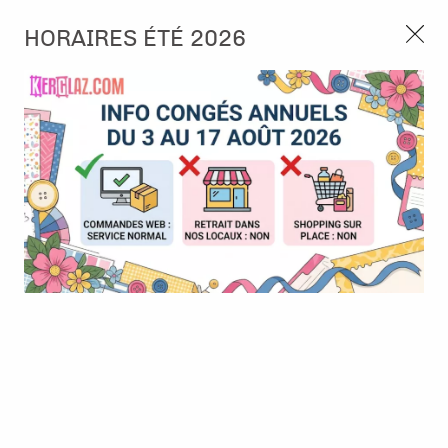
3, rue de Tasmanie 44115 Basse Goulaine
HORAIRES ÉTÉ 2026
Continuer sans accepter
PORT OFFERT À PARTIR DE 49 €
Nous autorisez-vous à utiliser vos
02 52 10 57 10
CONTACT
cookies ?
Ils nous seront utiles pour :
0
Améliorer l'interface et les fonctionnalités du site
Mesurer les campagnes marketing et proposer des
Accueil
>
Papier et Matière
>
Papier scrap faux uni
>
Papier - Mimi
mises à jour sur nos produits
Vert topaze - Alexandra Renke
Gérer l'authentification et surveiller les erreurs
techniques
Certains cookies sont nécessaires à des fins techniques, ils sont donc dispensés
de consentement. D'autres, non obligatoires, peuvent être utilisés pour la
personnalisation des annonces et du contenu, la mesure des annonces et du
contenu, la connaissance de l'audience et le développement de produits, les
données de géolocalisation précises et l'identification par le balayage de l'appareil,
le stockage et/ou l'accès aux informations sur un appareil. Si vous donnez votre
consentement, celui-ci sera valable sur l’ensemble des sous-domaines de Kerglaz.
Vous disposez de la possibilité de retirer votre consentement à tout moment en
cliquant sur le widget en bas à droite de la page. Pour en savoir plus, consulter
notre politique de cookie.