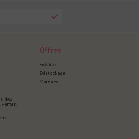
Offres
Fidélité
Déstockage
Marques
és des
uvertes,
ons