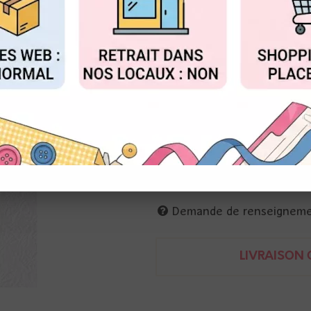
Réf. :
SD166
FIGURER
ACCEPTER T
Nellie
Matrices de découpe
3 x 4,8 cm et 2,2 x 3,6 cm et 
petits pieds de bébé
Demande de renseignem
LIVRAISON O