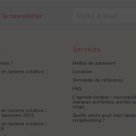
 la newsletter
s
Services
nous ?
Modes de paiement
et carterie créative :
Livraison
Demande de référence
FAQ
L'agenda Kerglaz : nouveaut
marques préférées, portes o
crops
et carterie créative :
er semestre 2025
Quelle encre pour mes tamp
scrapbooking ?
et carterie créative :
24