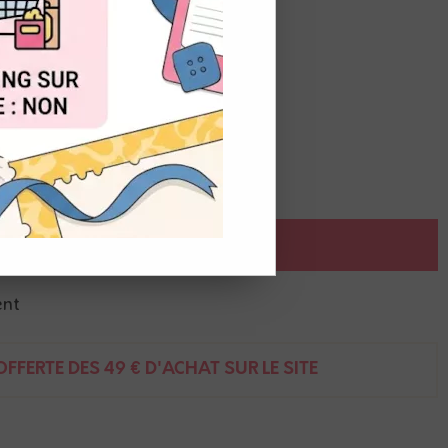
OUT
1,5 x 2,4 cm
AJOUTER AU PANIER
ent
FFERTE DÈS 49 € D'ACHAT SUR LE SITE