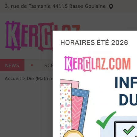
3, rue de Tasmanie 44115 Basse Goulaine
HORAIRES ÉTÉ 2026
Nous
NEWS
SCRAP CARTERIE
MACHINES 
Ils no
Accueil
>
Die (Matrice de découpe)
>
Die format standard
Amé
Mes
pro
Gér
Certains 
obligatoi
et du con
précises 
Si vous 
disposez 
de la pag