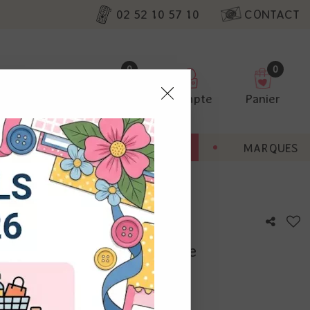
02 52 10 57 10
CONTACT
0
0
Favoris
Compte
Panier
pter
ENT
BONNES AFFAIRES
MARQUES
ur nos
ds de bébé - Nellie's Choice
utres, non
s annonces
calisation
otre avis !
 appareil.
laz. Vous
s à droite