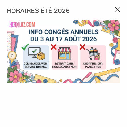
3, rue de Tasmanie 44115 Basse Goulaine
HORAIRES ÉTÉ 2026
Continuer sans accepter
PORT OFFERT À PARTIR DE 49 €
Nous autorisez-vous à utiliser vos
02 52 10 57 10
CONTACT
cookies ?
Ils nous seront utiles pour :
0
Améliorer l'interface et les fonctionnalités du site
Mesurer les campagnes marketing et proposer des
Accueil
>
Papier et Matière
>
Papiers en collection
>
Collection
mises à jour sur nos produits
papier - Timeless - 20x20 cm
Gérer l'authentification et surveiller les erreurs
techniques
Certains cookies sont nécessaires à des fins techniques, ils sont donc dispensés
de consentement. D'autres, non obligatoires, peuvent être utilisés pour la
personnalisation des annonces et du contenu, la mesure des annonces et du
contenu, la connaissance de l'audience et le développement de produits, les
données de géolocalisation précises et l'identification par le balayage de l'appareil,
le stockage et/ou l'accès aux informations sur un appareil. Si vous donnez votre
consentement, celui-ci sera valable sur l’ensemble des sous-domaines de Kerglaz.
Vous disposez de la possibilité de retirer votre consentement à tout moment en
cliquant sur le widget en bas à droite de la page. Pour en savoir plus, consulter
notre politique de cookie.