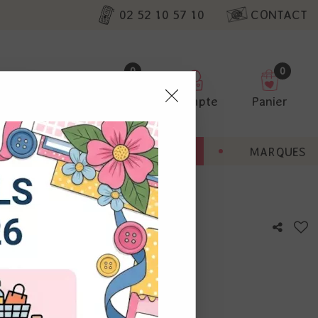
02 52 10 57 10
CONTACT
0
0
Favoris
Compte
Panier
pter
ENT
BONNES AFFAIRES
MARQUES
ur nos
utres, non
s annonces
calisation
otre avis !
 appareil.
laz. Vous
s à droite