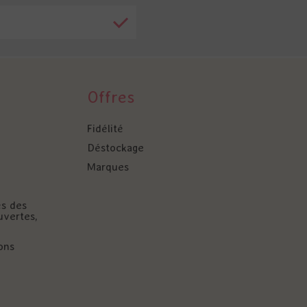
Offres
Fidélité
Déstockage
Marques
és des
uvertes,
ons