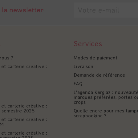
 la newsletter
s
Services
nous ?
Modes de paiement
et carterie créative :
Livraison
Demande de référence
FAQ
L'agenda Kerglaz : nouveaut
marques préférées, portes o
crops
et carterie créative :
er semestre 2025
Quelle encre pour mes tamp
scrapbooking ?
et carterie créative :
24
et carterie créative :
è semestre 2025