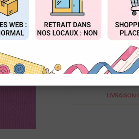
Réf. :
2928-037
FIGURER
ACCEPTER T
Cardstock texture toile Floren
30,5 x 30,5 cm / 216 g
8716052200375
Demande de renseignem
LIVRAISON O