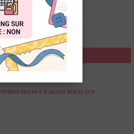
OUT
ce
AJOUTER AU PANIER
ent
FFERTE DÈS 49 € D'ACHAT SUR LE SITE