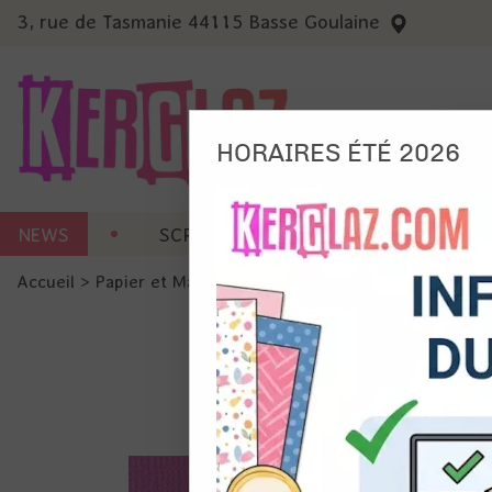
3, rue de Tasmanie 44115 Basse Goulaine
HORAIRES ÉTÉ 2026
Nous
NEWS
SCRAP CARTERIE
MACHINES 
Ils no
Accueil
>
Papier et Matière
>
Papier scrap uni
>
Cardstock -
Amé
Mes
pro
Gér
Certains 
obligatoi
et du con
précises 
Si vous 
disposez 
de la pag