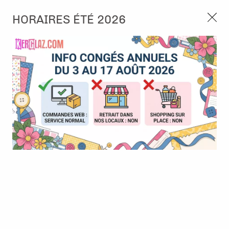
3, rue de Tasmanie 44115 Basse Goulaine
HORAIRES ÉTÉ 2026
Continuer sans accepter
PORT OFFERT À PARTIR DE 49 €
Nous autorisez-vous à utiliser vos
02 52 10 57 10
CONTACT
cookies ?
Ils nous seront utiles pour :
0
Améliorer l'interface et les fonctionnalités du site
Mesurer les campagnes marketing et proposer des
Accueil
>
Papier et Matière
>
Papier scrap uni
>
Cardstock - Black
mises à jour sur nos produits
Gérer l'authentification et surveiller les erreurs
techniques
Certains cookies sont nécessaires à des fins techniques, ils sont donc dispensés
de consentement. D'autres, non obligatoires, peuvent être utilisés pour la
personnalisation des annonces et du contenu, la mesure des annonces et du
contenu, la connaissance de l'audience et le développement de produits, les
données de géolocalisation précises et l'identification par le balayage de l'appareil,
le stockage et/ou l'accès aux informations sur un appareil. Si vous donnez votre
consentement, celui-ci sera valable sur l’ensemble des sous-domaines de Kerglaz.
Vous disposez de la possibilité de retirer votre consentement à tout moment en
cliquant sur le widget en bas à droite de la page. Pour en savoir plus, consulter
notre politique de cookie.