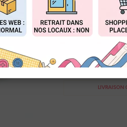
Réf. :
PHM_ED1390
FIGURER
ACCEPTER T
Cadenas, clefs et fixations, fac
Ephéméria
3662848017328
Demande de renseignem
LIVRAISON O