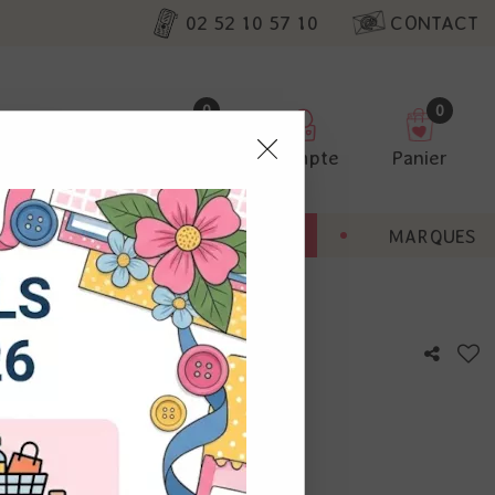
02 52 10 57 10
CONTACT
0
0
Favoris
Compte
Panier
pter
ENT
BONNES AFFAIRES
MARQUES
ur nos
ze
utres, non
s annonces
calisation
otre avis !
 appareil.
laz. Vous
s à droite