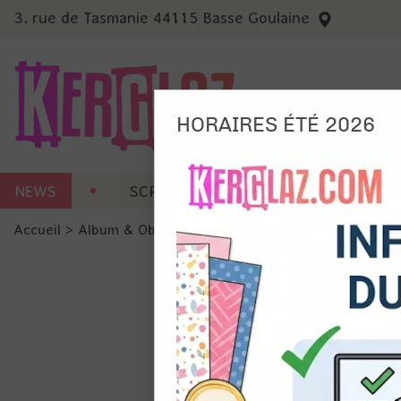
3, rue de Tasmanie 44115 Basse Goulaine
HORAIRES ÉTÉ 2026
Nous
NEWS
SCRAP CARTERIE
MACHINES 
Ils no
Accueil
>
Album & Objet
>
Anneau, Recharge & Accessoire
Amé
Mes
pro
Gér
Certains 
obligatoi
et du con
précises 
Si vous 
disposez 
de la pag