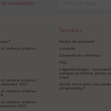
 la newsletter
s
Services
nous ?
Modes de paiement
et carterie créative :
Livraison
Demande de référence
FAQ
L'agenda Kerglaz : nouveaut
marques préférées, portes o
crops
et carterie créative :
er semestre 2025
Quelle encre pour mes tamp
scrapbooking ?
et carterie créative :
24
et carterie créative :
è semestre 2025