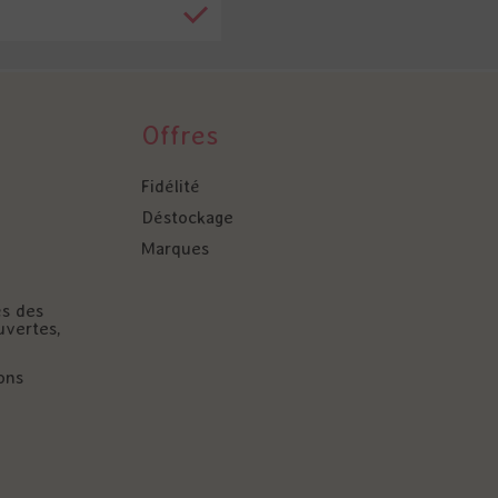
Offres
Fidélité
Déstockage
Marques
és des
uvertes,
ons