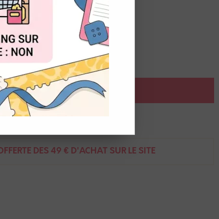
OUT
ile à poser à l'aide d'une pince.
AJOUTER AU PANIER
ent
FFERTE DÈS 49 € D'ACHAT SUR LE SITE