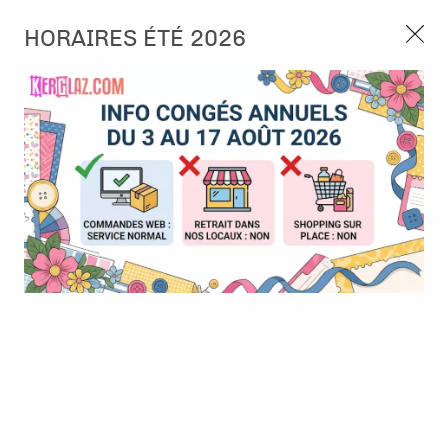
3, rue de Tasmanie 44115 Basse Goulaine
HORAIRES ÉTÉ 2026
Continuer sans accepter
PORT OFFERT À PARTIR DE 49 €
Nous autorisez-vous à utiliser vos
02 52 10 57 10
CONTACT
cookies ?
Ils nous seront utiles pour :
0
Améliorer l'interface et les fonctionnalités du site
Mesurer les campagnes marketing et proposer des
Accueil
>
Album & Objet
>
Anneau, Recharge & Accessoires
>
mises à jour sur nos produits
Disques à relier - coeur mix froid
Gérer l'authentification et surveiller les erreurs
techniques
Certains cookies sont nécessaires à des fins techniques, ils sont donc dispensés
de consentement. D'autres, non obligatoires, peuvent être utilisés pour la
personnalisation des annonces et du contenu, la mesure des annonces et du
contenu, la connaissance de l'audience et le développement de produits, les
données de géolocalisation précises et l'identification par le balayage de l'appareil,
le stockage et/ou l'accès aux informations sur un appareil. Si vous donnez votre
consentement, celui-ci sera valable sur l’ensemble des sous-domaines de Kerglaz.
Vous disposez de la possibilité de retirer votre consentement à tout moment en
cliquant sur le widget en bas à droite de la page. Pour en savoir plus, consulter
notre politique de cookie.